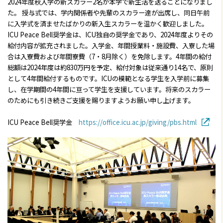
2024年度秋入学の新スカラー2名が本学で新生活を送ることになりまし
た。 授与式では、学内関係者や先輩のスカラー達が出席し、同日午前
に入学式を済ませたばかりの新入生スカラーを温かく歓迎しました。
ICU Peace Bell奨学金は、ICU独自の奨学金であり、2024年度よりその
給付内容が拡充されました。入学金、年間授業料・施設費、入寮した場
合は入寮費および年間寮費（7・8月除く）を免除します。4年間の給付
総額は2024年度は約830万円を予定、給付対象は従来通り14名で、原則
として4年間給付するものです。ICUの模範となる学生を入学前に募集
し、在学期間の4年間に亘って学生を支援しています。将来のスカラー
のためにも引き続きご支援を賜りますようお願い申し上げます。
ICU Peace Bell奨学金
https://office.icu.ac.jp/giving/pbs.html