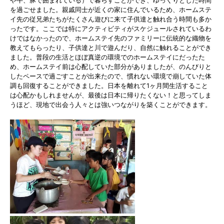
や牛、豚で囲まれている）で暮らすことができ、ゆっくりとした時間
を過ごせました。親戚同士が近くの家に住んでいるため、ホームステ
イ先の従兄弟たちがたくさん遊びに来て子供達と触れ合う時間も多か
ったです。ここでは特にアクティビティがスケジュールされているわ
けではなかったので、ホームステイ先のファミリーに伝統的な織物を
教えてもらったり、子供達と川で遊んだり、自然に触れることができ
ました。普段の生活とほぼ真逆の環境でのホームステイにだったた
め、ホームステイ前は心配していた部分がありましたが、のんびりと
したペースで過ごすことが出来たので、慣れない環境で崩していた体
調も回復することができました。日本を離れて1ヶ月間生活すること
は心配かもしれませんが、最後は日本に帰りたくない！と思ってしま
うほど、現地で出会う人々とは強いつながりを築くことができます。