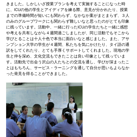
きました。しかしいざ授業プランを考えて実施することになった時
に、ICUの他の学生とアイディアを練る際、意見が分かれたり、授業
までの準備時間が短いにも関わらず、なかなか案がまとまらず、３人
のみのグループワークにも関わらず難しいなと思ったのがとても印象
に残っています。活動中、一緒に行ったICUの学生たちと一緒に感想
や考えを共有しながら４週間過ごしましたが、同じ活動でもそこから
学びとることは十人十色で本当に面白いなと感じました。また、アサ
ンプション大学の学生が４週間、私たちを気にかけたり、タイ語の通
訳をしてくれたり、とても手厚くサポートしてくれました。現地の学
生と仲を深め、文化交流もできたことは良い印象として残っていま
す。活動先で出会う沢山の人たちとの交流を通し、学びが深まったこ
とはもちろん、サービス・ラーニングを通して自分が思いもよらなか
った発見を得ることができました。