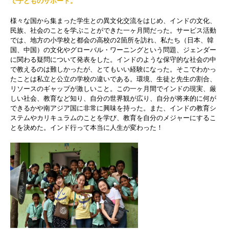
で子どものサポート。
様々な国から集まった学生との異文化交流をはじめ、インドの文化、
民族、社会のことを学ぶことができた一ヶ月間だった。サービス活動
では、地方の小学校と都会の高校の2箇所を訪れ、私たち（日本、韓
国、中国）の文化やグローバル・ワーニングという問題、ジェンダー
に関わる疑問について発表をした。インドのような保守的な社会の中
で教えるのは難しかったが、とてもいい経験になった。そこでわかっ
たことは私立と公立の学校の違いである。環境、生徒と先生の割合、
リソースのギャップが激しいこと。この一ヶ月間でインドの現実、厳
しい社会、教育など知り、自分の世界観が広り、自分が将来的に何が
できるかや南アジア国に非常に興味を持った。また、インドの教育シ
ステムやカリキュラムのことを学び、教育を自分のメジャーにするこ
とを決めた。インド行って本当に人生が変わった！