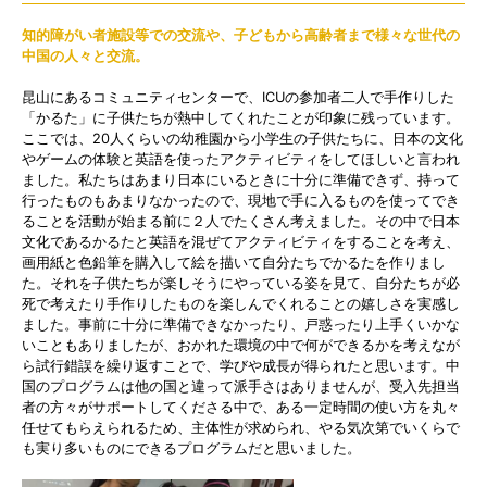
知的障がい者施設等での交流や、子どもから高齢者まで様々な世代の
中国の人々と交流。
昆山にあるコミュニティセンターで、ICUの参加者二人で手作りした
「かるた」に子供たちが熱中してくれたことが印象に残っています。
ここでは、20人くらいの幼稚園から小学生の子供たちに、日本の文化
やゲームの体験と英語を使ったアクティビティをしてほしいと言われ
ました。私たちはあまり日本にいるときに十分に準備できず、持って
行ったものもあまりなかったので、現地で手に入るものを使ってでき
ることを活動が始まる前に２人でたくさん考えました。その中で日本
文化であるかるたと英語を混ぜてアクティビティをすることを考え、
画用紙と色鉛筆を購入して絵を描いて自分たちでかるたを作りまし
た。それを子供たちが楽しそうにやっている姿を見て、自分たちが必
死で考えたり手作りしたものを楽しんでくれることの嬉しさを実感し
ました。事前に十分に準備できなかったり、戸惑ったり上手くいかな
いこともありましたが、おかれた環境の中で何ができるかを考えなが
ら試行錯誤を繰り返すことで、学びや成長が得られたと思います。中
国のプログラムは他の国と違って派手さはありませんが、受入先担当
者の方々がサポートしてくださる中で、ある一定時間の使い方を丸々
任せてもらえられるため、主体性が求められ、やる気次第でいくらで
も実り多いものにできるプログラムだと思いました。