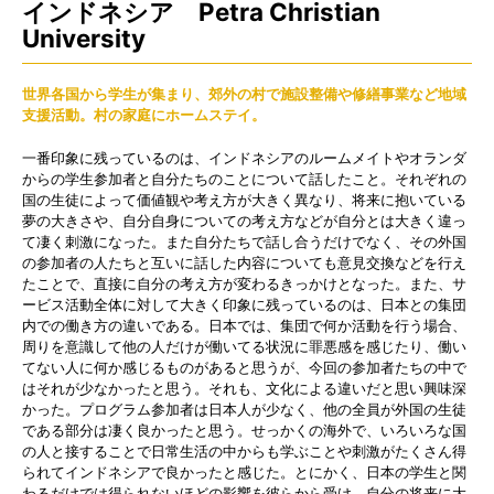
インドネシア Petra Christian
University
世界各国から学生が集まり、郊外の村で施設整備や修繕事業など地域
支援活動。村の家庭にホームステイ。
一番印象に残っているのは、インドネシアのルームメイトやオランダ
からの学生参加者と自分たちのことについて話したこと。それぞれの
国の生徒によって価値観や考え方が大きく異なり、将来に抱いている
夢の大きさや、自分自身についての考え方などが自分とは大きく違っ
て凄く刺激になった。また自分たちで話し合うだけでなく、その外国
の参加者の人たちと互いに話した内容についても意見交換などを行え
たことで、直接に自分の考え方が変わるきっかけとなった。また、サ
ービス活動全体に対して大きく印象に残っているのは、日本との集団
内での働き方の違いである。日本では、集団で何か活動を行う場合、
周りを意識して他の人だけが働いてる状況に罪悪感を感じたり、働い
てない人に何か感じるものがあると思うが、今回の参加者たちの中で
はそれが少なかったと思う。それも、文化による違いだと思い興味深
かった。プログラム参加者は日本人が少なく、他の全員が外国の生徒
である部分は凄く良かったと思う。せっかくの海外で、いろいろな国
の人と接することで日常生活の中からも学ぶことや刺激がたくさん得
られてインドネシアで良かったと感じた。とにかく、日本の学生と関
わるだけでは得られないほどの影響を彼らから受け、自分の将来に大